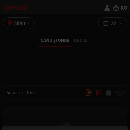
RO
English
Sibiu
Azi
Română
CÂND ȘI UNDE
DETALII
Session state
Achiziție online, fără rezervări
Se cumpără doar la casa de bilete
Achiziția și rezervarea nu sunt posibile