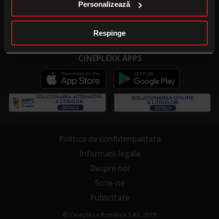
Personalizează
Publicitate la cinema
Cinema pentru școală
Respinge
CINEPLEXX APPS
Politica de confidențialitate
Informații legale
Despre noi
Scrie-ne
Publicitate
© Cineplexx România S.R.L 2019