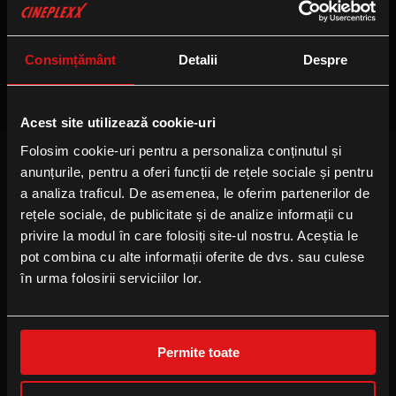
Nu sunt sesiuni disponibile
Consimțământ
Detalii
Despre
Acest site utilizează cookie-uri
Folosim cookie-uri pentru a personaliza conținutul și
anunțurile, pentru a oferi funcții de rețele sociale și pentru
FOLLOW US
a analiza traficul. De asemenea, le oferim partenerilor de
Facebook
rețele sociale, de publicitate și de analize informații cu
privire la modul în care folosiți site-ul nostru. Aceștia le
Instagram
pot combina cu alte informații oferite de dvs. sau culese
YouTube
în urma folosirii serviciilor lor.
TikTok
Permite toate
B2B
Locație eveniment